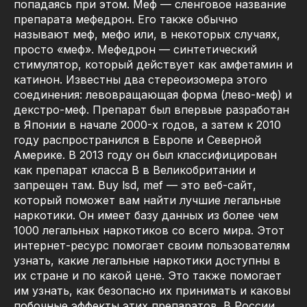
попадаясь при этом. Меф — сленговое название
препарата мефедрон. Его также обычно
называют меф, мефо или, в некоторых случаях,
просто «меф». Мефедрон — синтетический
стимулятор, который действует как амфетамин и
катинон. Известны два стереоизомера этого
соединения: левовращающая форма (лево-меф) и
декстро-меф. Препарат был впервые разработан
в Японии в начале 2000-х годов, а затем к 2010
году распространился в Европе и Северной
Америке. В 2013 году он был классифицирован
как препарат класса B в Великобритании и
запрещен там. Buy lsd, mef — это веб-сайт,
который поможет вам найти лучшие легальные
наркотики. Он имеет базу данных из более чем
1000 легальных наркотиков со всего мира. Этот
интернет-ресурс помогает своим пользователям
узнать, какие легальные наркотики доступны в
их стране и по какой цене. Это также помогает
им узнать, как безопасно их принимать и каковы
побочные эффекты этих препаратов. В России