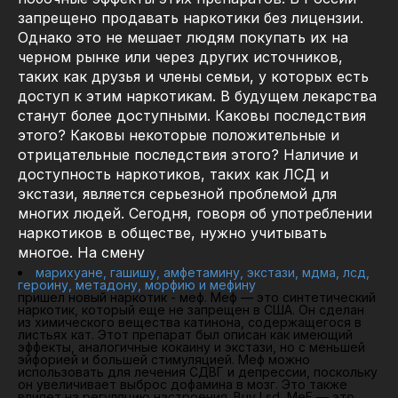
запрещено продавать наркотики без лицензии.
Однако это не мешает людям покупать их на
черном рынке или через других источников,
таких как друзья и члены семьи, у которых есть
доступ к этим наркотикам. В будущем лекарства
станут более доступными. Каковы последствия
этого? Каковы некоторые положительные и
отрицательные последствия этого? Наличие и
доступность наркотиков, таких как ЛСД и
экстази, является серьезной проблемой для
многих людей. Сегодня, говоря об употреблении
наркотиков в обществе, нужно учитывать
многое. На смену
марихуане, гашишу, амфетамину, экстази, мдма, лсд,
героину, метадону, морфию и мефину
пришел новый наркотик - меф. Меф — это синтетический
наркотик, который еще не запрещен в США. Он сделан
из химического вещества катинона, содержащегося в
листьях кат. Этот препарат был описан как имеющий
эффекты, аналогичные кокаину и экстази, но с меньшей
эйфорией и большей стимуляцией. Меф можно
использовать для лечения СДВГ и депрессии, поскольку
он увеличивает выброс дофамина в мозг. Это также
влияет на регуляцию настроения. Buy Lsd, MeF — это