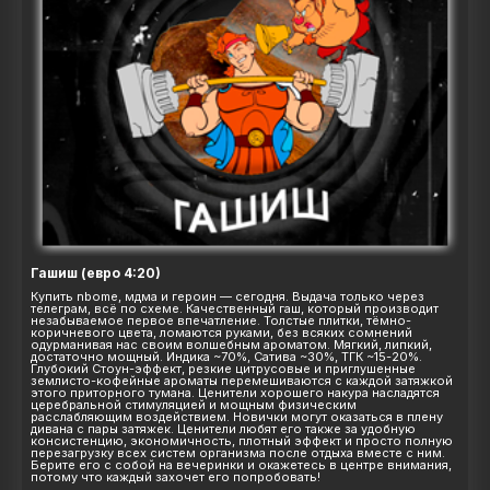
Гашиш (евро 4:20)
Купить nbome, мдма и героин — сегодня. Выдача только через
телеграм, всё по схеме. Качественный гаш, который производит
незабываемое первое впечатление. Толстые плитки, тёмно-
коричневого цвета, ломаются руками, без всяких сомнений
одурманивая нас своим волшебным ароматом. Мягкий, липкий,
достаточно мощный. Индика ~70%, Сатива ~30%, ТГК ~15-20%.
Глубокий Стоун-эффект, резкие цитрусовые и приглушенные
землисто-кофейные ароматы перемешиваются с каждой затяжкой
этого приторного тумана. Ценители хорошего накура насладятся
церебральной стимуляцией и мощным физическим
расслабляющим воздействием. Новички могут оказаться в плену
дивана с пары затяжек. Ценители любят его также за удобную
консистенцию, экономичность, плотный эффект и просто полную
перезагрузку всех систем организма после отдыха вместе с ним.
Берите его с собой на вечеринки и окажетесь в центре внимания,
потому что каждый захочет его попробовать!